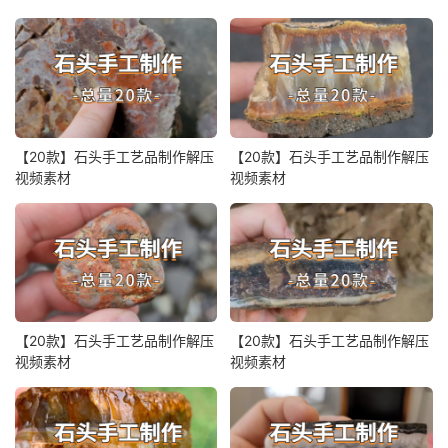
【20款】石头手工艺品制作解压
【20款】石头手工艺品制作解压
视频素材
视频素材
【20款】石头手工艺品制作解压
【20款】石头手工艺品制作解压
视频素材
视频素材