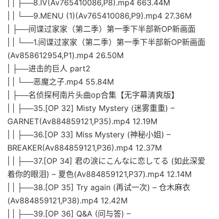
| | ├──8.IV(Av765410086,P8).mp4 663.44M
| | └──9.MENU (1)(Av765410086,P9).mp4 27.36M
| ├──间谍过家家（第二季）第一季下半部新OP新画面
| | └──1.间谍过家家（第二季）第一季下半部新OP新画面
(Av858612954,P1).mp4 26.50M
| ├──进击的巨人 part2
| | └──恶魔之子.mp4 55.84M
| ├──名侦探柯南片头曲op合集【无字幕清爽版】
| | ├──35.[OP 32] Misty Mystery (迷雾重重) –
GARNET(Av884859121,P35).mp4 12.19M
| | ├──36.[OP 33] Miss Mystery (神秘小姐) –
BREAKER(Av884859121,P36).mp4 12.37M
| | ├──37.[OP 34] 君の涙にこんなに恋してる (如此深爱
着你的眼泪) – 夏色(Av884859121,P37).mp4 12.14M
| | ├──38.[OP 35] Try again (再试一次) – 仓木麻衣
(Av884859121,P38).mp4 12.42M
| | ├──39.[OP 36] Q&A (问与答) –