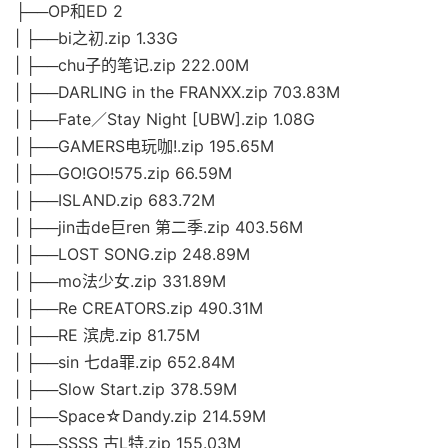
├──OP和ED 2
| ├──bi之初.zip 1.33G
| ├──chu子的笔记.zip 222.00M
| ├──DARLING in the FRANXX.zip 703.83M
| ├──Fate／Stay Night [UBW].zip 1.08G
| ├──GAMERS电玩咖!.zip 195.65M
| ├──GO!GO!575.zip 66.59M
| ├──ISLAND.zip 683.72M
| ├──jin击de巨ren 第二季.zip 403.56M
| ├──LOST SONG.zip 248.89M
| ├──mo法少女.zip 331.89M
| ├──Re CREATORS.zip 490.31M
| ├──RE 滨虎.zip 81.75M
| ├──sin 七da罪.zip 652.84M
| ├──Slow Start.zip 378.59M
| ├──Space☆Dandy.zip 214.59M
| ├──SSSS 古L特.zip 155.03M