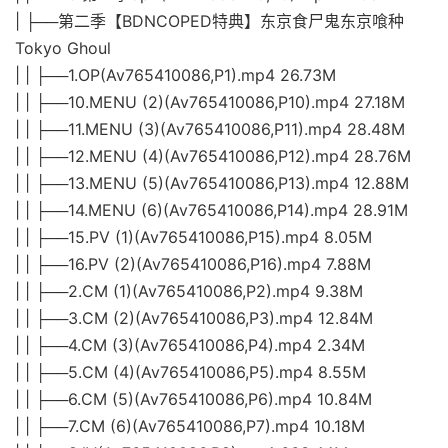
| ├──第二季【BDNCOPED特典】东京食尸鬼东京喰种
Tokyo Ghoul
| | ├──1.OP(Av765410086,P1).mp4 26.73M
| | ├──10.MENU (2)(Av765410086,P10).mp4 27.18M
| | ├──11.MENU (3)(Av765410086,P11).mp4 28.48M
| | ├──12.MENU (4)(Av765410086,P12).mp4 28.76M
| | ├──13.MENU (5)(Av765410086,P13).mp4 12.88M
| | ├──14.MENU (6)(Av765410086,P14).mp4 28.91M
| | ├──15.PV (1)(Av765410086,P15).mp4 8.05M
| | ├──16.PV (2)(Av765410086,P16).mp4 7.88M
| | ├──2.CM (1)(Av765410086,P2).mp4 9.38M
| | ├──3.CM (2)(Av765410086,P3).mp4 12.84M
| | ├──4.CM (3)(Av765410086,P4).mp4 2.34M
| | ├──5.CM (4)(Av765410086,P5).mp4 8.55M
| | ├──6.CM (5)(Av765410086,P6).mp4 10.84M
| | ├──7.CM (6)(Av765410086,P7).mp4 10.18M