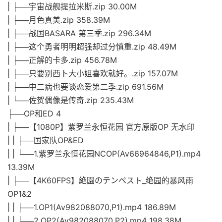
| ├──宇宙战舰提拉米斯.zip 30.00M
| ├──月色真美.zip 358.39M
| ├──战国BASARA 第三季.zip 296.34M
| ├──这个勇者明明超强却过分慎重.zip 48.49M
| ├──正解的卡多.zip 456.78M
| ├──只要别西卜大小姐喜欢就好。.zip 157.07M
| ├──中二病也要谈恋爱第二季.zip 691.56M
| └──佐贺偶像是传奇.zip 235.43M
├──OP和ED 4
| ├──【1080P】紫罗兰永恒花园 官方原版OP 无水印
| | ├──国家队OP&ED
| | └──1.紫罗兰永恒花园NCOP(Av66964846,P1).mp4
13.39M
| ├──【4K60FPS】絶園のテンペスト_绝园的暴风雨
OP1&2
| | ├──1.OP1(Av982088070,P1).mp4 186.89M
| | └──2.OP2(Av982088070,P2).mp4 198.38M