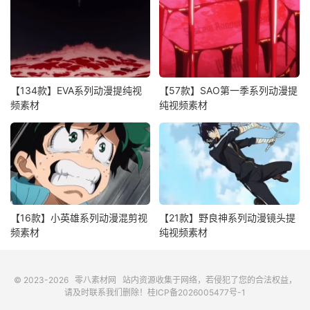
【134款】EVA系列动漫提纯视
【57款】SAO第一季系列动漫提
频素材
纯视频素材
【16款】小英雄系列动漫混剪视
【21款】野良神系列动漫镜头提
频素材
纯视频素材
© 2023-2026
零八素材网
站内资源收集于网络，若侵犯了您的合法权益，
请及时联系我们删除！
桂ICP备2026005477号-1