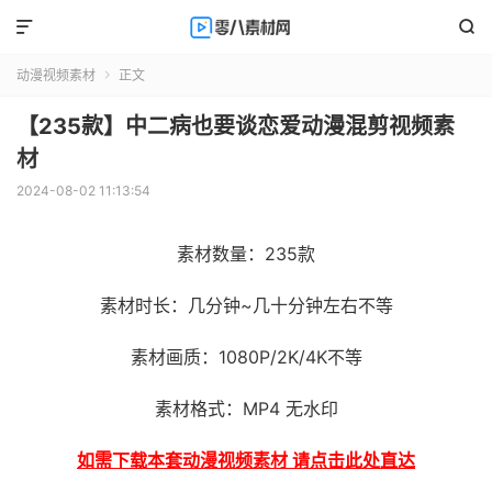


动漫视频素材
正文

【235款】中二病也要谈恋爱动漫混剪视频素
材
2024-08-02 11:13:54
素材数量：235款
素材时长：几分钟~几十分钟左右不等
素材画质：1080P/2K/4K不等
素材格式：MP4 无水印
如需下载本套动漫视频素材 请点击此处直达