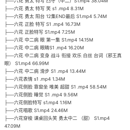
├──六花 勇太 特写 凸守（中二）S1.mp4 38.04M
├──六花 勇太 特写 笑 s1 .mp4 8.31M
├──六花 勇太 阳台 12集END最后 S1.mp4 5.74M
├──六花 正脸 特写 S1 .mp4 16.73M
├──六花 正脸特写 S1.mp4 7.25M
├──六花 中二病 眼 第一集 S1.mp4 14.15M
├──六花 中二病 眼睛S1 .mp4 16.20M
├──六花 中二病 变身 战斗 衔接 欢乐 白丝 台词（邪王真
眼） S1.mp4 66.99M
├──六花 中二病 滑步 S1 .mp4 13.44M
├──六花表情 s1 .mp4 1.34M
├──六花侧脸 靠窗坐 唯美 超甜 S1 .mp4 58.54M
├──六花侧脸 睡觉 S1 .mp4 9.56M
├──六花侧脸特写 s1.mp4 1.16M
├──六花唱歌 S1.mp4 24.46M
├──六花穿梭 课桌回头笑 勇太中二 （甜） S1.mp4
47.09M