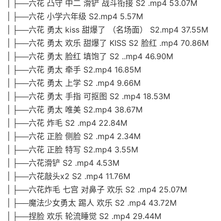
| ├──六花 凸守 中二 滑铲 战斗衔接 S2 .mp4 53.07M
| ├──六花 小学六年级 S2.mp4 5.57M
| ├──六花 勇太 kiss 甜爆了 （名场面） S2.mp4 37.55M
| ├──六花 勇太 欢乐 甜爆了 KISS S2 脸红 .mp4 70.86M
| ├──六花 勇太 脸红 填饱了 S2 ..mp4 46.90M
| ├──六花 勇太 牵手 S2.mp4 16.85M
| ├──六花 勇太 上学 S2 .mp4 9.66M
| ├──六花 勇太 手指 可抠图 S2 .mp4 18.53M
| ├──六花 勇太 唯美 S2.mp4 38.67M
| ├──六花 炸毛 S2 .mp4 22.84M
| ├──六花 正脸 侧脸 S2 .mp4 2.34M
| ├──六花 正脸 特写 S2.mp4 3.55M
| ├──六花滑铲 S2 .mp4 4.53M
| ├──六花敲头x2 S2 .mp4 11.76M
| ├──六花炸毛 七宫 对鼻子 欢乐 S2 .mp4 25.07M
| ├──魔法少女勇太 踢人 欢乐 S2 .mp4 43.72M
| ├──捏脸 欢乐 轮流睡觉 S2 .mp4 29.44M