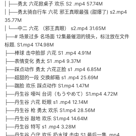
| ├──勇太 六花掀桌子 欢乐 S2 .mp4 57.74M
| ├──勇太骑自行车 六花 邪王真眼最强 (甜爆了) s2.mp4
35.77M
| └──中二 六花 （邪王真眼） s2.mp4 31.65M
├──# 场景过多 名场面 12集最催泪的镜头，标注放在文件
标题. S1.mp4 174.98M
├──棒球 击中脸部 六花 S1 .mp4 4.91M
├──表情变化 勇太 S1 .mp4 9.37M
├──踩点动作 勇太 六花正脸 s1 .mp4 6.85M
├──超甜的一段 交换邮箱 s1 .mp4 25.69M
├──踹脸 欢乐 踩点动作 S1.mp4 1.47M
├──丹生谷 嚎叫 台词（もうやめて）S1.mp4 4.72M
├──丹生谷 六花 眨眼 s1 .mp4 12.14M
├──丹生谷 枪 勇太 欢乐 S1.mp4 28.56M
├──丹生谷 敲地 欢乐 S1.mp4 14.64M
├──丹生谷 特写 s1 .mp4 3.28M
├──丹生谷 凸守 欢乐 扔水球 击中 S1 最后一集 .mp4