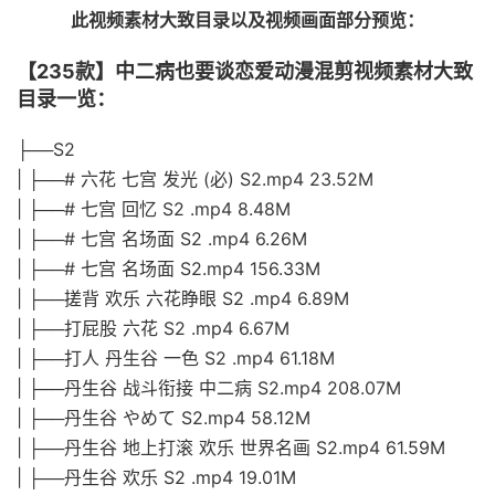
此视频素材大致目录以及视频画面部分预览：
【235款】中二病也要谈恋爱动漫混剪视频素材大致
目录一览：
├──S2
| ├──# 六花 七宫 发光 (必) S2.mp4 23.52M
| ├──# 七宫 回忆 S2 .mp4 8.48M
| ├──# 七宫 名场面 S2 .mp4 6.26M
| ├──# 七宫 名场面 S2.mp4 156.33M
| ├──搓背 欢乐 六花睁眼 S2 .mp4 6.89M
| ├──打屁股 六花 S2 .mp4 6.67M
| ├──打人 丹生谷 一色 S2 .mp4 61.18M
| ├──丹生谷 战斗衔接 中二病 S2.mp4 208.07M
| ├──丹生谷 やめて S2.mp4 58.12M
| ├──丹生谷 地上打滚 欢乐 世界名画 S2.mp4 61.59M
| ├──丹生谷 欢乐 S2 .mp4 19.01M