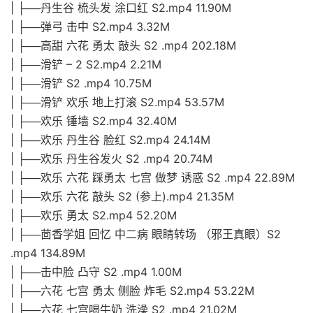
| ├──丹生谷 梳头发 涂口红 S2.mp4 11.90M
| ├──弹弓 击中 S2.mp4 3.32M
| ├──高甜 六花 勇太 敲头 S2 .mp4 202.18M
| ├──滑铲 – 2 S2.mp4 2.21M
| ├──滑铲 S2 .mp4 10.75M
| ├──滑铲 欢乐 地上打滚 S2.mp4 53.57M
| ├──欢乐 锤墙 S2.mp4 32.40M
| ├──欢乐 丹生谷 脸红 S2.mp4 24.14M
| ├──欢乐 丹生谷发火 S2 .mp4 20.74M
| ├──欢乐 六花 踩勇太 七宫 做梦 诱惑 S2 .mp4 22.89M
| ├──欢乐 六花 敲头 S2 (参上).mp4 21.35M
| ├──欢乐 勇太 S2.mp4 52.20M
| ├──茴香学姐 回忆 中二病 眼睛转场 （邪王真眼）S2
.mp4 134.89M
| ├──击中脸 凸守 S2 .mp4 1.00M
| ├──六花 七宫 勇太 侧脸 炸毛 S2.mp4 53.22M
| ├──六花 七宫喝牛奶 洗澡 S2 .mp4 21.02M