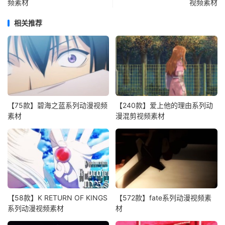
频素材
视频素材
相关推荐
【75款】碧海之蓝系列动漫视频
【240款】爱上他的理由系列动
素材
漫混剪视频素材
【58款】K RETURN OF KINGS
【572款】fate系列动漫视频素
系列动漫视频素材
材