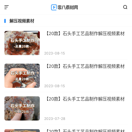


解压视频素材
【20款】石头手工艺品制作解压视频素材
2023-08-15
【20款】石头手工艺品制作解压视频素材
2023-08-15
【20款】石头手工艺品制作解压视频素材
2023-07-28
【20款】石头手工艺品制作解压视频素材