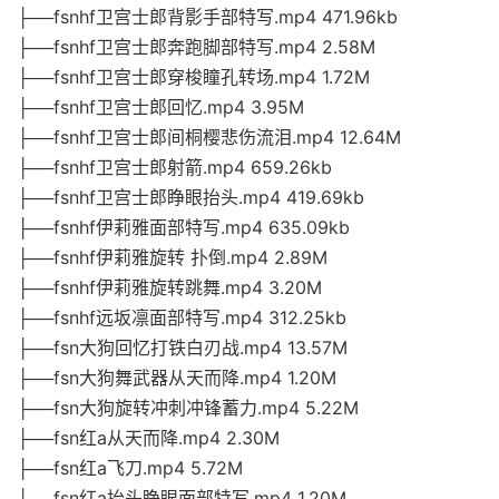
├──fsnhf卫宫士郎背影手部特写.mp4 471.96kb
├──fsnhf卫宫士郎奔跑脚部特写.mp4 2.58M
├──fsnhf卫宫士郎穿梭瞳孔转场.mp4 1.72M
├──fsnhf卫宫士郎回忆.mp4 3.95M
├──fsnhf卫宫士郎间桐樱悲伤流泪.mp4 12.64M
├──fsnhf卫宫士郎射箭.mp4 659.26kb
├──fsnhf卫宫士郎睁眼抬头.mp4 419.69kb
├──fsnhf伊莉雅面部特写.mp4 635.09kb
├──fsnhf伊莉雅旋转 扑倒.mp4 2.89M
├──fsnhf伊莉雅旋转跳舞.mp4 3.20M
├──fsnhf远坂凛面部特写.mp4 312.25kb
├──fsn大狗回忆打铁白刃战.mp4 13.57M
├──fsn大狗舞武器从天而降.mp4 1.20M
├──fsn大狗旋转冲刺冲锋蓄力.mp4 5.22M
├──fsn红a从天而降.mp4 2.30M
├──fsn红a飞刀.mp4 5.72M
├──fsn红a抬头睁眼面部特写.mp4 1.20M