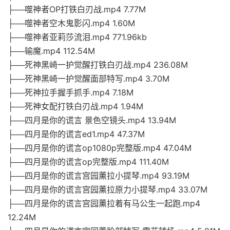
├──噬神者OP打铁白刃战.mp4 7.77M
├──噬神者空木鬼影闪.mp4 1.60M
├──噬神者亚莉莎流泪.mp4 771.96kb
├──输魔.mp4 112.54M
├──死神黑崎一护觉醒打铁白刃战.mp4 236.08M
├──死神黑崎一护觉醒面部特写.mp4 3.70M
├──死神拉手握手抓手.mp4 7.18M
├──死神女配打铁白刃战.mp4 1.94M
├──四月是你的谎言 景色空镜头.mp4 13.94M
├──四月是你的谎言ed1.mp4 47.37M
├──四月是你的谎言op1080p完整版.mp4 47.04M
├──四月是你的谎言op完整版.mp4 111.40M
├──四月是你的谎言宫园薰拉小提琴.mp4 93.19M
├──四月是你的谎言宫园薰拉原力小提琴.mp4 33.07M
├──四月是你的谎言宫园薰拉着有马公生一起跑.mp4
12.24M