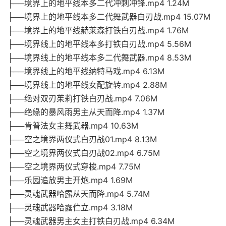
├──境界上的地平线本多二代冲刺冲锋.mp4 1.24M
├──境界上的地平线本多二代舞武器白刃战.mp4 15.07M
├──境界上的地平线赫莱森打铁白刃战.mp4 1.76M
├──境界线上的地平线本多打铁白刃战.mp4 5.56M
├──境界线上的地平线本多二代舞武器.mp4 8.53M
├──境界线上的地平线纳特马戏.mp4 6.13M
├──境界线上的地平线女配旋转.mp4 2.88M
├──绝对双刃茱莉打铁白刃战.mp4 7.06M
├──绝缘的暴风雨男主从天而降.mp4 1.37M
├──肯普法女主舞武器.mp4 10.63M
├──空之境界两仪式白刃战01.mp4 8.13M
├──空之境界两仪式白刃战02.mp4 6.75M
├──空之境界两仪式穿梭.mp4 7.75M
├──乐园追放男主开炮.mp4 1.69M
├──灵魂武器哈露从天而降.mp4 5.74M
├──灵魂武器哈露伫立.mp4 3.18M
├──灵魂武器男主女主打铁白刃战.mp4 6.34M