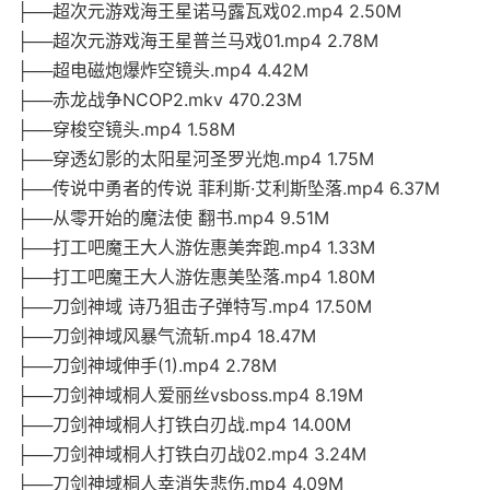
├──超次元游戏海王星诺马露瓦戏02.mp4 2.50M
├──超次元游戏海王星普兰马戏01.mp4 2.78M
├──超电磁炮爆炸空镜头.mp4 4.42M
├──赤龙战争NCOP2.mkv 470.23M
├──穿梭空镜头.mp4 1.58M
├──穿透幻影的太阳星河圣罗光炮.mp4 1.75M
├──传说中勇者的传说 菲利斯·艾利斯坠落.mp4 6.37M
├──从零开始的魔法使 翻书.mp4 9.51M
├──打工吧魔王大人游佐惠美奔跑.mp4 1.33M
├──打工吧魔王大人游佐惠美坠落.mp4 1.80M
├──刀剑神域 诗乃狙击子弹特写.mp4 17.50M
├──刀剑神域风暴气流斩.mp4 18.47M
├──刀剑神域伸手(1).mp4 2.78M
├──刀剑神域桐人爱丽丝vsboss.mp4 8.19M
├──刀剑神域桐人打铁白刃战.mp4 14.00M
├──刀剑神域桐人打铁白刃战02.mp4 3.24M
├──刀剑神域桐人幸消失悲伤.mp4 4.09M