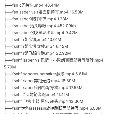
├──fsn c妈片头.mp4 48.44M
├──fsn saber vs r姐面部特写.mp4 16.50M
├──fsn saber冲刺冲锋.mp4 1.33M
├──fsn saber抬头睁眼.mp4 452.09kb
├──fsn saber召唤显现出现.mp4 9.42M
├──fsnhf r姐宝具.mp4 10.01M
├──fsnhf r姐宝具穿梭.mp4 6.45M
├──fsnhf r姐飞踢奔跑.mp4 22.92M
├──fsnhf saber vs 巴萨卡小陀螺斩面部特写旋转.mp4
5.79M
├──fsnhf sabervs bersaker翻滚.mp4 5.61M
├──fsnhf saber奔跑光炮.mp4 18.89M
├──fsnhf saber脸部特写穿梭.mp4 17.55M
├──fsnhf 红a射箭奔跑.mp4 11.41M
├──fsnhf 卫宫士郎 黑化 转头.mp4 12.30M
├──fsnhf大狗assassin旋转跳跃面部特写.mp4 6.08M