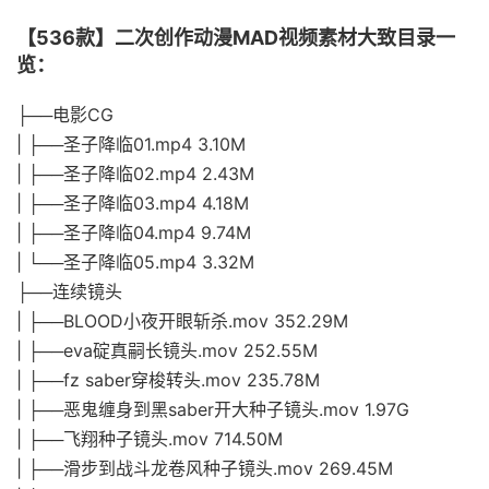
【536款】二次创作动漫MAD视频素材大致目录一
览：
├──电影CG
| ├──圣子降临01.mp4 3.10M
| ├──圣子降临02.mp4 2.43M
| ├──圣子降临03.mp4 4.18M
| ├──圣子降临04.mp4 9.74M
| └──圣子降临05.mp4 3.32M
├──连续镜头
| ├──BLOOD小夜开眼斩杀.mov 352.29M
| ├──eva碇真嗣长镜头.mov 252.55M
| ├──fz saber穿梭转头.mov 235.78M
| ├──恶鬼缠身到黑saber开大种子镜头.mov 1.97G
| ├──飞翔种子镜头.mov 714.50M
| ├──滑步到战斗龙卷风种子镜头.mov 269.45M