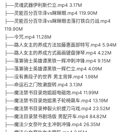
├──灵魂武器伊利斯伫立.mp4 3.17M
├──灵能百分百华泽vs眯眯眼.mp4 119.90M
├──灵能百分百华泽vs眯眯眼击落打铁白刃战.mp4
119.90M
├──令咒.mp4 11.28M
├──路人女主的养成方法加藤惠面部特写.mp4 5.94M
├──路人女主的养成方式画画键盘弹琴.mp4 4.22M
├──落第骑士英雄谭黑铁一辉冲刺冲锋.mp4 9.15M
├──落第骑士英雄谭黑铁一辉伫立.mp4 4.09M
├──没有黄段子的世界 男主背摔.mp4 1.98M
├──命运石之门牧濑旋转.mp4 3.13M
├──魔法禁书目录炮姐超电磁炮.mp4 11.99M
├──魔法禁书目录炮姐黑子轮椅飙车.mp4 13.19M
├──魔法禁书目录神裂火织拔刀马戏.mp4 23.52M
├──魔法目录禁书剧场版 男配开车.mp4 84.82M
├──魔法少女奈叶女主冲刺冲锋.mp4 26.35M