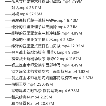
├──东京食尸鬼金木打铁白刃战02.mp4 7.99M
├──对话.mp4 26.11M
├──对视.mp4 37.26M
├──恶魔高校兵藤一诚特写镜头.mp4 9.43M
├──绯弹的亚里亚理子从天而降.mp4 3.71M
├──绯弹的亚里亚女主冲刺冲锋踢.mp4 4.89M
├──绯弹的亚里亚女主枪斗术.mp4 2.80M
├──绯弹的亚里亚贞德打铁白刃战.mp4 12.32M
├──福音战士新剧场版序 爆炸01.mp4 9.80M
├──福音战士新剧场版序 爆炸02.mp4 11.57M
├──钢之炼金术师爱德华面部特写.mp4 4.49M
├──钢之炼金术师爱德华抬手面部特写.mp4 1.62M
├──钢之炼金术师霍恩海姆面部特写旋转.mp4 2.67M
├──海贼王罗.mp4 230.49M
├──寒蝉鸣泣之时礼奈 旋转马戏.mp4 6.78M
├──和泉纱雾14.mp4 2.23M
├──和泉纱雾16.mp4 20.67M