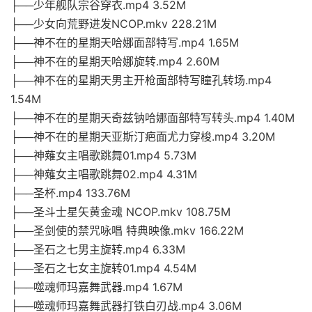
├──少年舰队宗谷穿衣.mp4 3.52M
├──少女向荒野进发NCOP.mkv 228.21M
├──神不在的星期天哈娜面部特写.mp4 1.65M
├──神不在的星期天哈娜旋转.mp4 2.60M
├──神不在的星期天男主开枪面部特写瞳孔转场.mp4
1.54M
├──神不在的星期天奇兹钠哈娜面部特写转头.mp4 1.40M
├──神不在的星期天亚斯汀疤面尤力穿梭.mp4 3.20M
├──神薙女主唱歌跳舞01.mp4 5.73M
├──神薙女主唱歌跳舞02.mp4 4.31M
├──圣杯.mp4 133.76M
├──圣斗士星矢黄金魂 NCOP.mkv 108.75M
├──圣剑使的禁咒咏唱 特典映像.mkv 166.22M
├──圣石之七男主旋转.mp4 6.33M
├──圣石之七女主旋转01.mp4 4.54M
├──噬魂师玛嘉舞武器.mp4 1.67M
├──噬魂师玛嘉舞武器打铁白刃战.mp4 3.06M