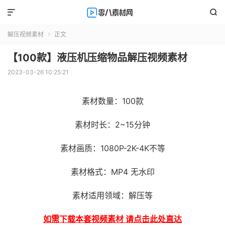


解压视频素材
正文

【100款】液压机压缩物品解压视频素材
2023-03-26 10:25:21
素材数量：100款
素材时长：2~15分钟
素材画质：1080P-2K-4K不等
素材格式：MP4 无水印
素材适用领域：解压等
如需下载本套视频素材 请点击此处直达