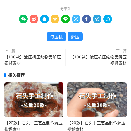
分享到









液压机
解压
上一篇
下一篇
【100款】液压机压缩物品解压
【100款】液压机压缩物品解压
视频素材
视频素材
相关推荐
【20款】石头手工艺品制作解压
【20款】石头手工艺品制作解压
视频素材
视频素材