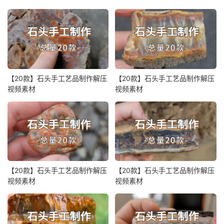
【20款】石头手工艺品制作解压
【20款】石头手工艺品制作解压
视频素材
视频素材
【20款】石头手工艺品制作解压
【20款】石头手工艺品制作解压
视频素材
视频素材