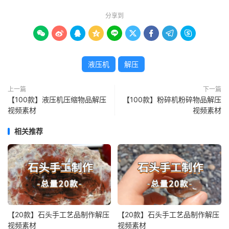
分享到









液压机
解压
上一篇
下一篇
【100款】液压机压缩物品解压
【100款】粉碎机粉碎物品解压
视频素材
视频素材
相关推荐
【20款】石头手工艺品制作解压
【20款】石头手工艺品制作解压
视频素材
视频素材