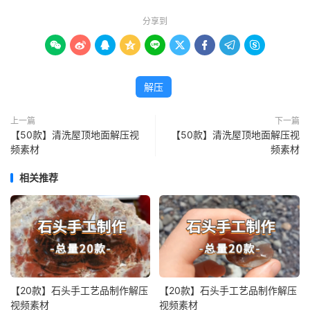
分享到









解压
上一篇
下一篇
【50款】清洗屋顶地面解压视
【50款】清洗屋顶地面解压视
频素材
频素材
相关推荐
【20款】石头手工艺品制作解压
【20款】石头手工艺品制作解压
视频素材
视频素材