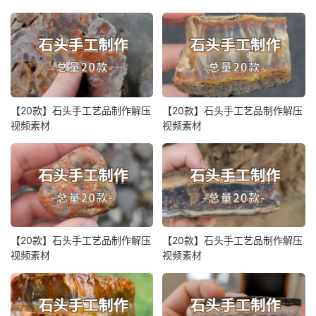
【20款】石头手工艺品制作解压
【20款】石头手工艺品制作解压
视频素材
视频素材
【20款】石头手工艺品制作解压
【20款】石头手工艺品制作解压
视频素材
视频素材