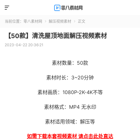

当前位置：
零八素材网
解压视频素材
正文


【50款】清洗屋顶地面解压视频素材
2023-04-22 20:36:21
素材数量：50款
素材时长：3~20分钟
素材画质：1080P-2K-4K不等
素材格式：MP4 无水印
素材适用领域：解压等
如需下载本套视频素材 请点击此处直达