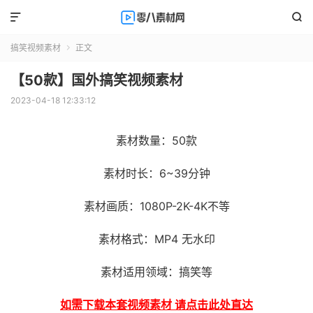


搞笑视频素材
正文

【50款】国外搞笑视频素材
2023-04-18 12:33:12
素材数量：50款
素材时长：6~39分钟
素材画质：1080P-2K-4K不等
素材格式：MP4 无水印
素材适用领域：搞笑等
如需下载本套视频素材 请点击此处直达