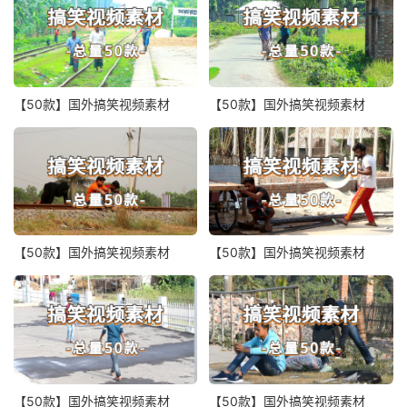
【50款】国外搞笑视频素材
【50款】国外搞笑视频素材
【50款】国外搞笑视频素材
【50款】国外搞笑视频素材
【50款】国外搞笑视频素材
【50款】国外搞笑视频素材