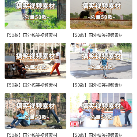
【50款】国外搞笑视频素材
【50款】国外搞笑视频素材
【50款】国外搞笑视频素材
【50款】国外搞笑视频素材
【50款】国外搞笑视频素材
【50款】国外搞笑视频素材