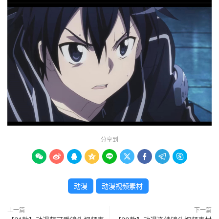
分享到









动漫
动漫视频素材
上一篇
下一篇