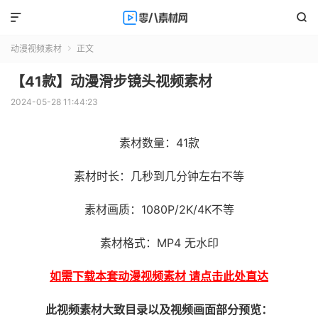


动漫视频素材
正文

【41款】动漫滑步镜头视频素材
2024-05-28 11:44:23
素材数量：41款
素材时长：几秒到几分钟左右不等
素材画质：1080P/2K/4K不等
素材格式：MP4 无水印
如需下载本套动漫视频素材 请点击此处直达
此视频素材大致目录以及视频画面部分预览：