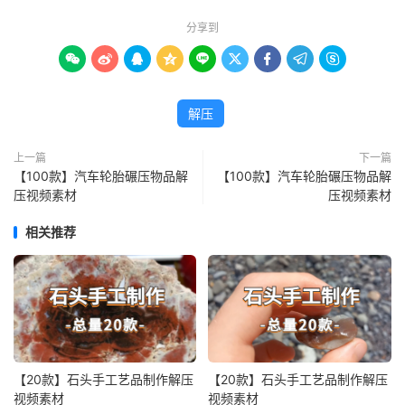
分享到









解压
上一篇
下一篇
【100款】汽车轮胎碾压物品解
【100款】汽车轮胎碾压物品解
压视频素材
压视频素材
相关推荐
【20款】石头手工艺品制作解压
【20款】石头手工艺品制作解压
视频素材
视频素材