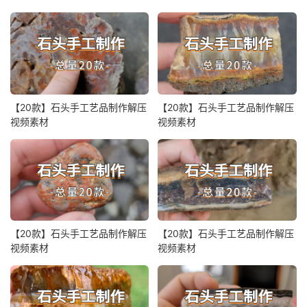
【20款】石头手工艺品制作解压
【20款】石头手工艺品制作解压
视频素材
视频素材
【20款】石头手工艺品制作解压
【20款】石头手工艺品制作解压
视频素材
视频素材