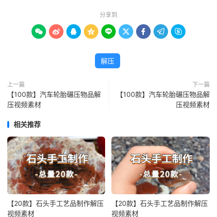
分享到









解压
上一篇
下一篇
【100款】汽车轮胎碾压物品解
【100款】汽车轮胎碾压物品解
压视频素材
压视频素材
相关推荐
【20款】石头手工艺品制作解压
【20款】石头手工艺品制作解压
视频素材
视频素材