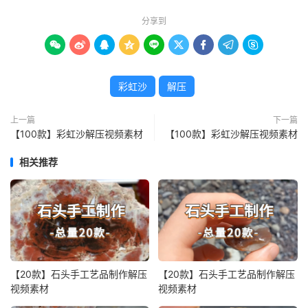
分享到









彩虹沙
解压
上一篇
下一篇
【100款】彩虹沙解压视频素材
【100款】彩虹沙解压视频素材
相关推荐
【20款】石头手工艺品制作解压
【20款】石头手工艺品制作解压
视频素材
视频素材