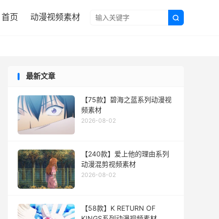

首页
动漫视频素材

最新文章
【75款】碧海之蓝系列动漫视
频素材
2026-08-02
【240款】爱上他的理由系列
动漫混剪视频素材
2026-08-02
【58款】K RETURN OF
KINGS系列动漫视频素材