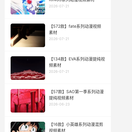
2026-07-21
【572款】fate系列动漫视频
素材
2026-07-21
【134款】EVA系列动漫提纯视
频素材
2026-07-21
【57款】SAO第一季系列动漫
提纯视频素材
2026-06-23
【16款】小英雄系列动漫混剪
视频素材