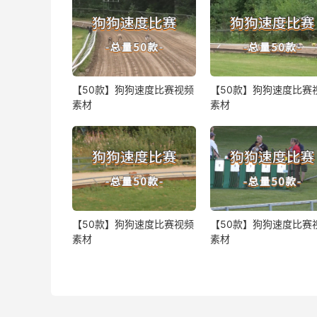
【50款】狗狗速度比赛视频
【50款】狗狗速度比赛
素材
素材
【50款】狗狗速度比赛视频
【50款】狗狗速度比赛
素材
素材