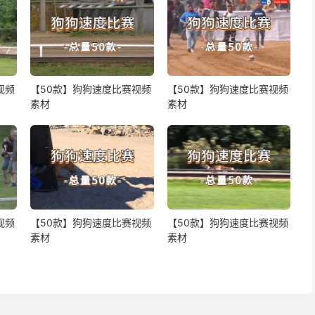
视频
【50款】狗狗速度比赛视频
【50款】狗狗速度比赛视频
素材
素材
视频
【50款】狗狗速度比赛视频
【50款】狗狗速度比赛视频
素材
素材