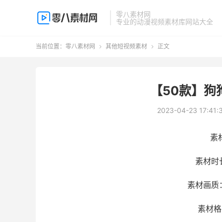
零八素材网
专业的动漫视频素材库网站大全
当前位置：
零八素材网
其他短视频素材
正文


【50款】狗
2023-04-23 17:41:
素
素材时
素材画质：1
素材格