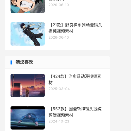
2026-06-10
【21款】野良神系列动漫镜头
提纯视频素材
2026-06-10
猜您喜欢
【424款】治愈系动漫视频素
材
2025-03-04
【553款】国漫斩神镜头提纯
剪辑视频素材
2024-10-23