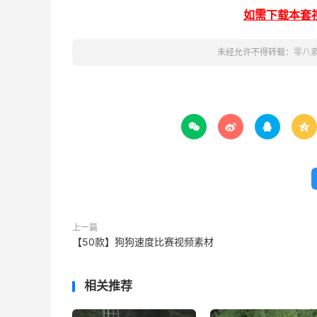
如需下载本套
未经允许不得转载：
零八




上一篇
【50款】狗狗速度比赛视频素材
相关推荐