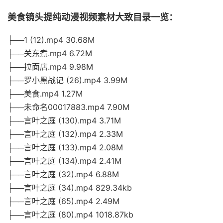
美食镜头提纯动漫视频素材大致目录一览：
├──1 (12).mp4 30.68M
├──关东煮.mp4 6.72M
├──拉面店.mp4 9.98M
├──罗小黑战记 (26).mp4 3.99M
├──美食.mp4 1.27M
├──未命名00017883.mp4 7.90M
├──言叶之庭 (130).mp4 3.71M
├──言叶之庭 (132).mp4 2.33M
├──言叶之庭 (133).mp4 2.08M
├──言叶之庭 (134).mp4 2.41M
├──言叶之庭 (32).mp4 6.88M
├──言叶之庭 (34).mp4 829.34kb
├──言叶之庭 (65).mp4 2.49M
├──言叶之庭 (80).mp4 1018.87kb