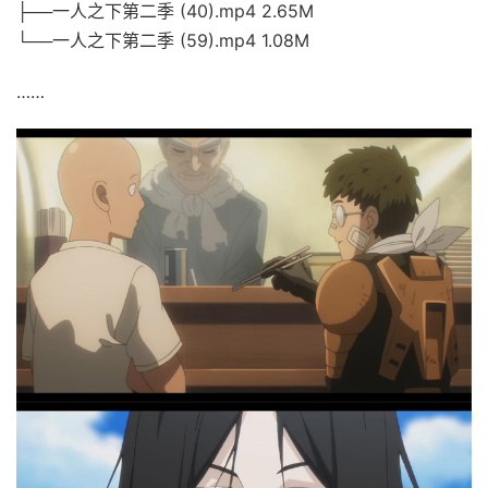
├──一人之下第二季 (40).mp4 2.65M
└──一人之下第二季 (59).mp4 1.08M
……