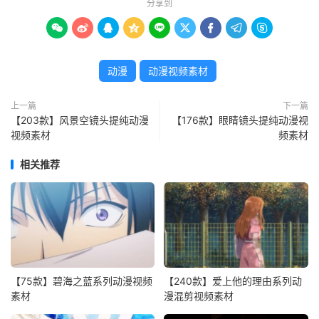
分享到









动漫
动漫视频素材
上一篇
下一篇
【203款】风景空镜头提纯动漫
【176款】眼睛镜头提纯动漫视
视频素材
频素材
相关推荐
【75款】碧海之蓝系列动漫视频
【240款】爱上他的理由系列动
素材
漫混剪视频素材