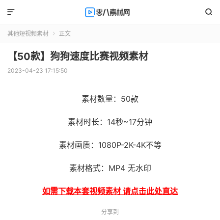


其他短视频素材
正文

【50款】狗狗速度比赛视频素材
2023-04-23 17:15:50
素材数量：50款
素材时长：14秒~17分钟
素材画质：1080P-2K-4K不等
素材格式：MP4 无水印
如需下载本套视频素材 请点击此处直达
分享到