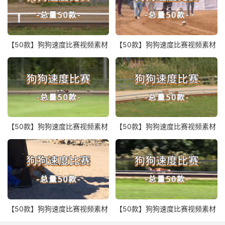
【50款】狗狗速度比赛视频素材
【50款】狗狗速度比赛视频素材
【50款】狗狗速度比赛视频素材
【50款】狗狗速度比赛视频素材
【50款】狗狗速度比赛视频素材
【50款】狗狗速度比赛视频素材