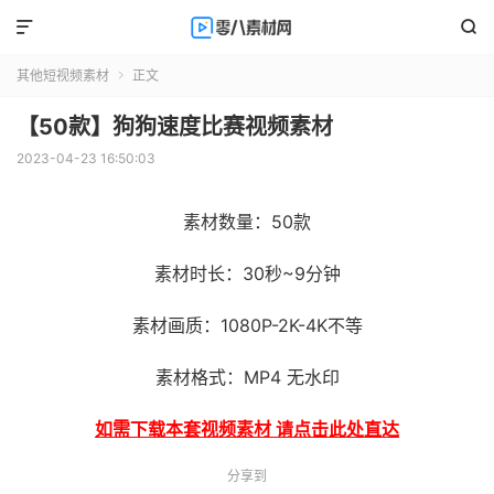


其他短视频素材
正文

【50款】狗狗速度比赛视频素材
2023-04-23 16:50:03
素材数量：50款
素材时长：30秒~9分钟
素材画质：1080P-2K-4K不等
素材格式：MP4 无水印
如需下载本套视频素材 请点击此处直达
分享到