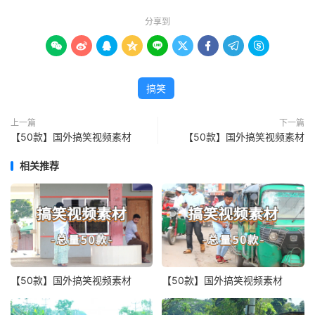
分享到









搞笑
上一篇
下一篇
【50款】国外搞笑视频素材
【50款】国外搞笑视频素材
相关推荐
【50款】国外搞笑视频素材
【50款】国外搞笑视频素材