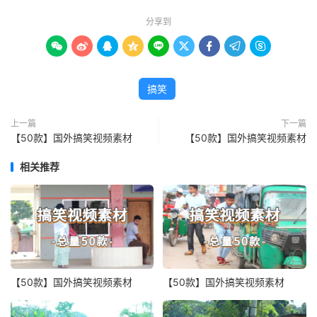
分享到









搞笑
上一篇
下一篇
【50款】国外搞笑视频素材
【50款】国外搞笑视频素材
相关推荐
【50款】国外搞笑视频素材
【50款】国外搞笑视频素材