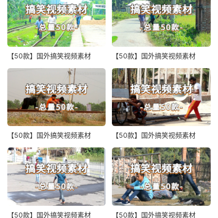
【50款】国外搞笑视频素材
【50款】国外搞笑视频素材
【50款】国外搞笑视频素材
【50款】国外搞笑视频素材
【50款】国外搞笑视频素材
【50款】国外搞笑视频素材