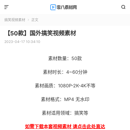


搞笑视频素材
正文

【50款】国外搞笑视频素材
2023-04-17 10:34:10
素材数量：50款
素材时长：4~60分钟
素材画质：1080P-2K-4K不等
素材格式：MP4 无水印
素材适用领域：搞笑等
如需下载本套视频素材 请点击此处直达