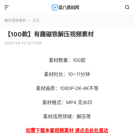


解压视频素材
正文

【100款】有趣磁铁解压视频素材
2023-04-13 22:13:58
素材数量：100款
素材时长：10~11分钟
素材画质：1080P-2K-4K不等
素材格式：MP4 无水印
素材适用领域：解压等
如需下载本套视频素材 请点击此处直达