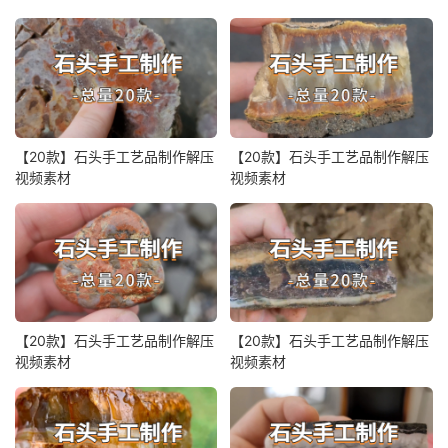
【20款】石头手工艺品制作解压
【20款】石头手工艺品制作解压
视频素材
视频素材
【20款】石头手工艺品制作解压
【20款】石头手工艺品制作解压
视频素材
视频素材