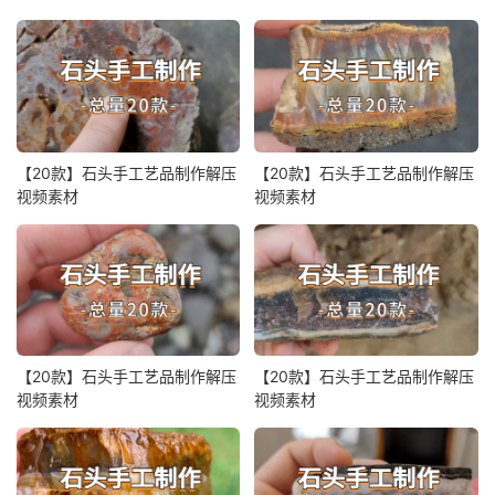
【20款】石头手工艺品制作解压
【20款】石头手工艺品制作解压
视频素材
视频素材
【20款】石头手工艺品制作解压
【20款】石头手工艺品制作解压
视频素材
视频素材