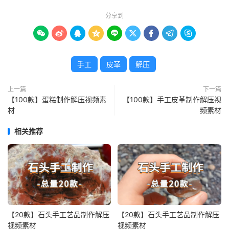
分享到









手工
皮革
解压
上一篇
下一篇
【100款】蛋糕制作解压视频素
【100款】手工皮革制作解压视
材
频素材
相关推荐
【20款】石头手工艺品制作解压
【20款】石头手工艺品制作解压
视频素材
视频素材