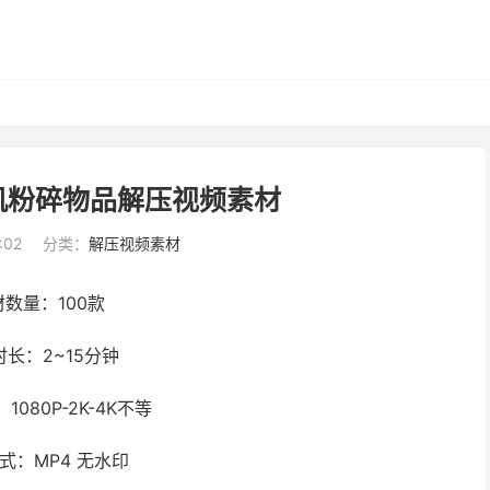
机粉碎物品解压视频素材
:02
分类：
解压视频素材
数量：100款
长：2~15分钟
080P-2K-4K不等
式：MP4 无水印