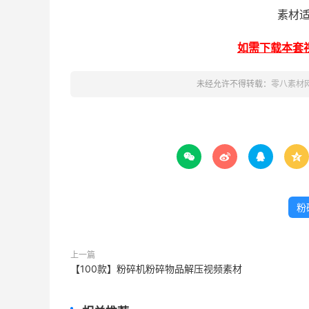
素材
如需下载本套
未经允许不得转载：
零八素材




粉
上一篇
【100款】粉碎机粉碎物品解压视频素材