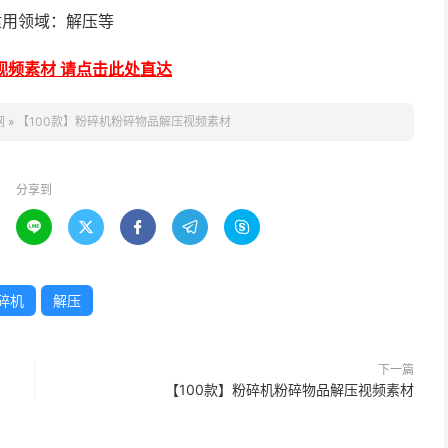
适用领域：解压等
视频素材 请点击此处直达
网
»
【100款】粉碎机粉碎物品解压视频素材
分享到





碎机
解压
下一篇
【100款】粉碎机粉碎物品解压视频素材