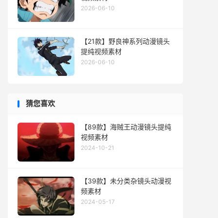
2026-06-10
【21款】野良神系列动漫镜头
提纯视频素材
2026-06-10
猜您喜欢
【89款】海贼王动漫镜头提纯
视频素材
2024-10-21
【39款】未分类杂镜头动漫视
频素材
2024-05-17