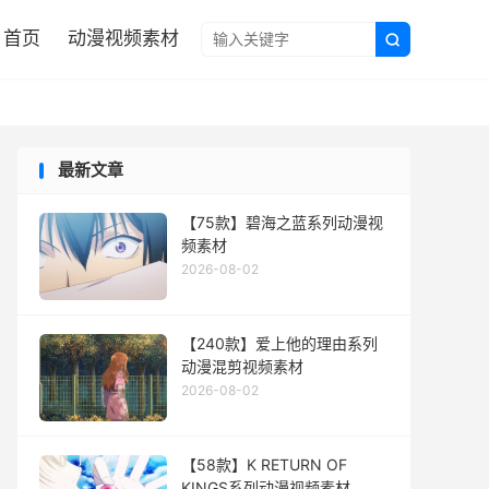

首页
动漫视频素材

最新文章
【75款】碧海之蓝系列动漫视
频素材
2026-08-02
【240款】爱上他的理由系列
动漫混剪视频素材
2026-08-02
【58款】K RETURN OF
KINGS系列动漫视频素材