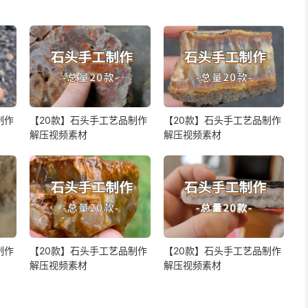
制作
【20款】石头手工艺品制作
【20款】石头手工艺品制作
解压视频素材
解压视频素材
制作
【20款】石头手工艺品制作
【20款】石头手工艺品制作
解压视频素材
解压视频素材