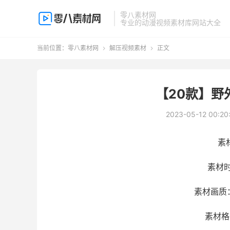
零八素材网
专业的动漫视频素材库网站大全
当前位置：
零八素材网
解压视频素材
正文


【20款】野
2023-05-12 00:20
素
素材时
素材画质：1
素材格