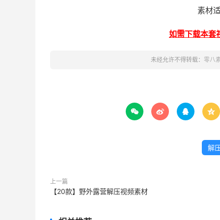
素材
如需下载本套
未经允许不得转载：
零八




解
上一篇
【20款】野外露营解压视频素材