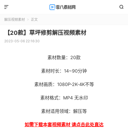


解压视频素材
正文

【20款】草坪修剪解压视频素材
2023-05-06 22:16:30
素材数量：20款
素材时长：14~90分钟
素材画质：1080P-2K-4K不等
素材格式：MP4 无水印
素材适用领域：解压等
如需下载本套视频素材 请点击此处直达