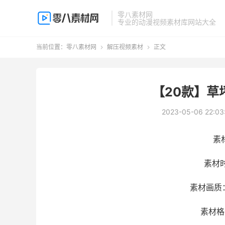
零八素材网
专业的动漫视频素材库网站大全
当前位置：
零八素材网
解压视频素材
正文


【20款】草
2023-05-06 22:03
素
素材时
素材画质：1
素材格