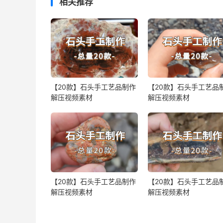
相关推荐
【20款】石头手工艺品制作
【20款】石头手工艺品
解压视频素材
解压视频素材
【20款】石头手工艺品制作
【20款】石头手工艺品
解压视频素材
解压视频素材