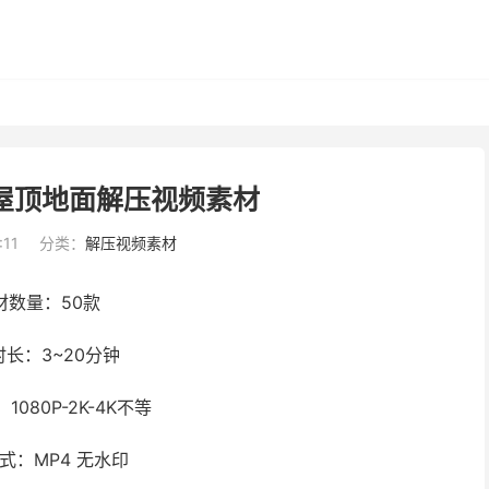
屋顶地面解压视频素材
:11
分类：
解压视频素材
材数量：50款
长：3~20分钟
080P-2K-4K不等
式：MP4 无水印