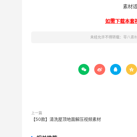
素材
如需下载本套
未经允许不得转载：
零八素




上一篇
【50款】清洗屋顶地面解压视频素材