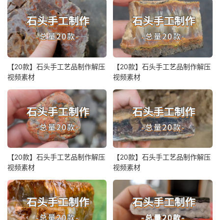
【20款】石头手工艺品制作解压
【20款】石头手工艺品制作解压
视频素材
视频素材
【20款】石头手工艺品制作解压
【20款】石头手工艺品制作解压
视频素材
视频素材