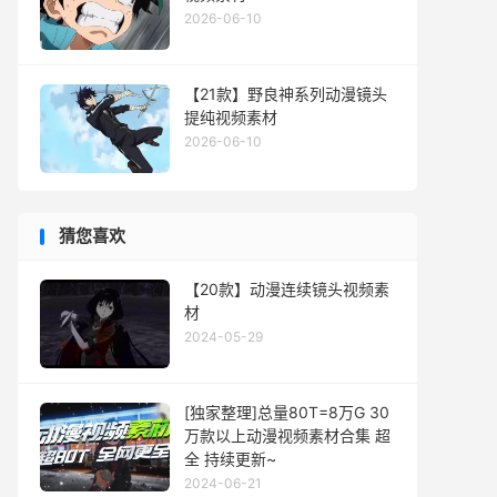
2026-06-10
【21款】野良神系列动漫镜头
提纯视频素材
2026-06-10
猜您喜欢
【20款】动漫连续镜头视频素
材
2024-05-29
[独家整理]总量80T=8万G 30
万款以上动漫视频素材合集 超
全 持续更新~
2024-06-21