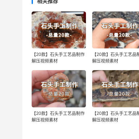
相关推荐
【20款】石头手工艺品制作
【20款】石头手工艺品
解压视频素材
解压视频素材
【20款】石头手工艺品制作
【20款】石头手工艺品
解压视频素材
解压视频素材