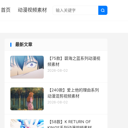

首页
动漫视频素材

最新文章
【75款】碧海之蓝系列动漫视
频素材
2026-08-02
【240款】爱上他的理由系列
动漫混剪视频素材
2026-08-02
【58款】K RETURN OF
KINGS系列动漫视频素材