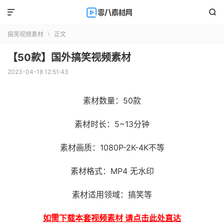


搞笑视频素材
正文

【50款】国外搞笑视频素材
2023-04-18 12:51:43
素材数量：50款
素材时长：5~13分钟
素材画质：1080P-2K-4K不等
素材格式：MP4 无水印
素材适用领域：搞笑等
如需下载本套视频素材 请点击此处直达