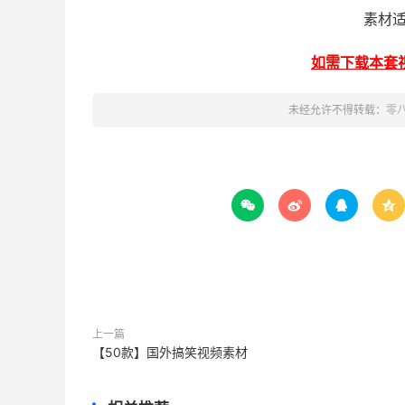
素材
如需下载本套
未经允许不得转载：
零




上一篇
【50款】国外搞笑视频素材