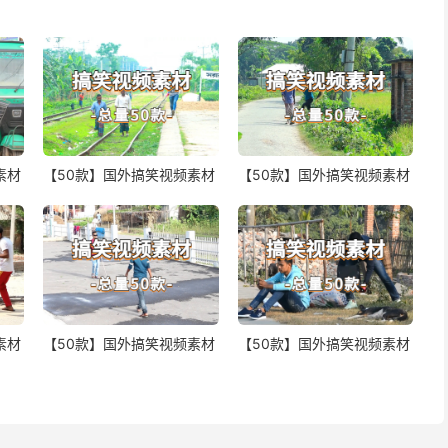
素材
【50款】国外搞笑视频素材
【50款】国外搞笑视频素材
素材
【50款】国外搞笑视频素材
【50款】国外搞笑视频素材