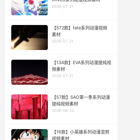
2026-07-21
【572款】fate系列动漫视频
素材
2026-07-21
【134款】EVA系列动漫提纯视
频素材
2026-07-21
【57款】SAO第一季系列动漫
提纯视频素材
2026-06-23
【16款】小英雄系列动漫混剪
视频素材