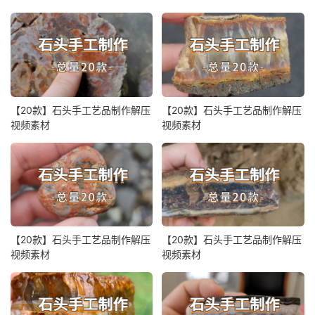
【20款】石头手工艺品制作解压
【20款】石头手工艺品制作解压
视频素材
视频素材
【20款】石头手工艺品制作解压
【20款】石头手工艺品制作解压
视频素材
视频素材