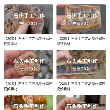
【20款】石头手工艺品制作解压
【20款】石头手工艺品制作解压
视频素材
视频素材
【20款】石头手工艺品制作解压
【20款】石头手工艺品制作解压
视频素材
视频素材