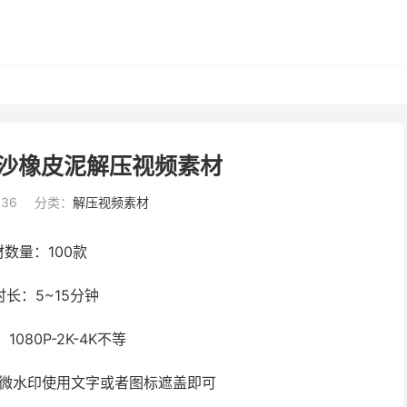
空沙橡皮泥解压视频素材
:36
分类：
解压视频素材
数量：100款
长：5~15分钟
080P-2K-4K不等
有微水印使用文字或者图标遮盖即可