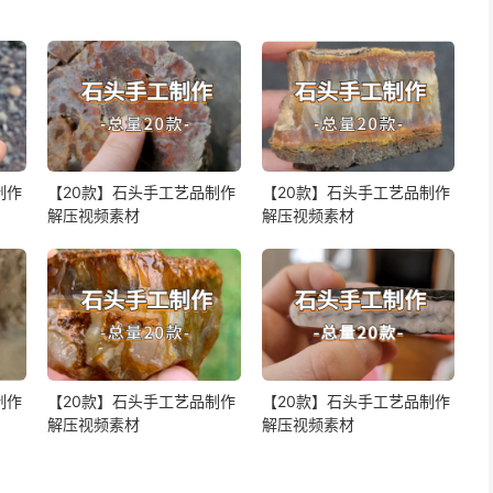
制作
【20款】石头手工艺品制作
【20款】石头手工艺品制作
解压视频素材
解压视频素材
制作
【20款】石头手工艺品制作
【20款】石头手工艺品制作
解压视频素材
解压视频素材