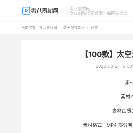
零八素材网
专业的动漫视频素材库网站大全
当前位置：
零八素材网
解压视频素材
正文


【100款】太
2023-03-27 19:08
素材
素材时
素材画质：1
素材格式：MP4 部分