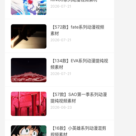
2026-07-21
【572款】fate系列动漫视频
素材
2026-07-21
【134款】EVA系列动漫提纯视
频素材
2026-07-21
【57款】SAO第一季系列动漫
提纯视频素材
2026-06-23
【16款】小英雄系列动漫混剪
视频素材