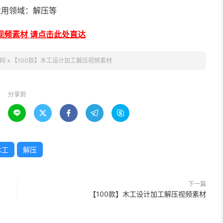
适用领域：解压等
视频素材 请点击此处直达
网
»
【100款】木工设计加工解压视频素材
分享到





木工
解压
下一篇
【100款】木工设计加工解压视频素材