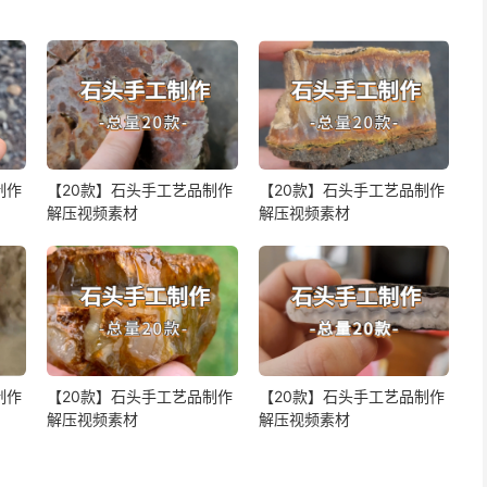
制作
【20款】石头手工艺品制作
【20款】石头手工艺品制作
解压视频素材
解压视频素材
制作
【20款】石头手工艺品制作
【20款】石头手工艺品制作
解压视频素材
解压视频素材