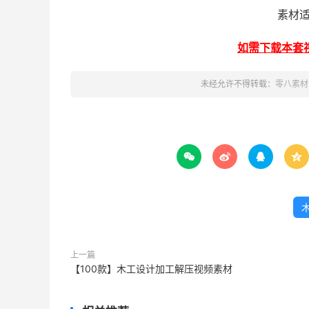
素材
如需下载本套
未经允许不得转载：
零八素材




上一篇
【100款】木工设计加工解压视频素材