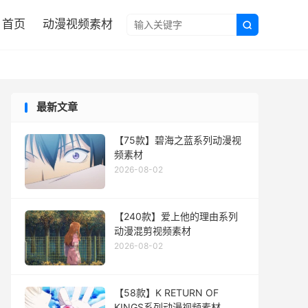

首页
动漫视频素材

最新文章
【75款】碧海之蓝系列动漫视
频素材
2026-08-02
【240款】爱上他的理由系列
动漫混剪视频素材
2026-08-02
【58款】K RETURN OF
KINGS系列动漫视频素材