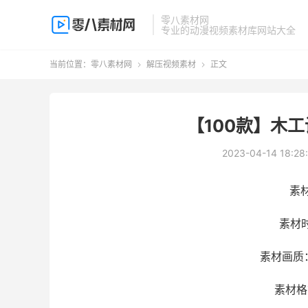
零八素材网
专业的动漫视频素材库网站大全
当前位置：
零八素材网
解压视频素材
正文


【100款】木
2023-04-14 18:28
素材
素材时
素材画质：1
素材格