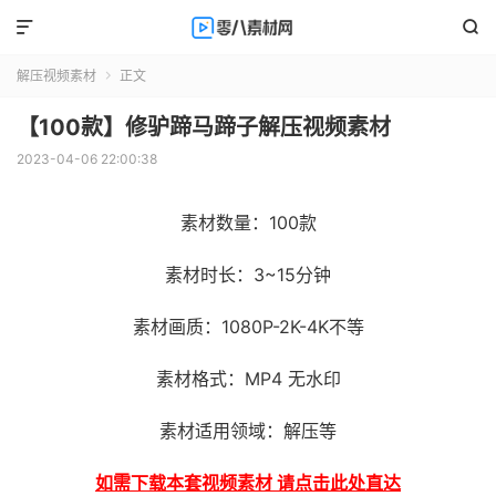


解压视频素材
正文

【100款】修驴蹄马蹄子解压视频素材
2023-04-06 22:00:38
素材数量：100款
素材时长：3~15分钟
素材画质：1080P-2K-4K不等
素材格式：MP4 无水印
素材适用领域：解压等
如需下载本套视频素材 请点击此处直达