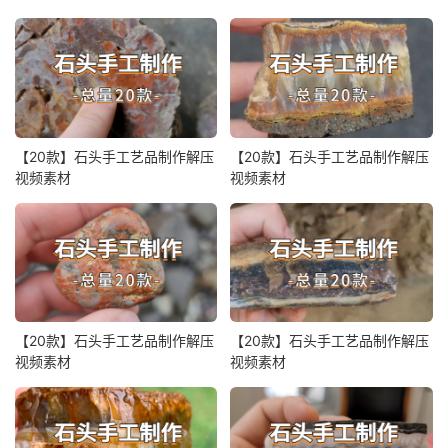
【20款】石头手工艺品制作解压
【20款】石头手工艺品制作解压
视频素材
视频素材
【20款】石头手工艺品制作解压
【20款】石头手工艺品制作解压
视频素材
视频素材