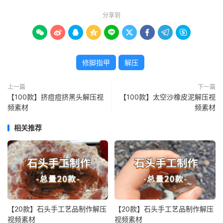
分享到









修脚指甲
解压
上一篇
下一篇
【100款】挤痘痘挤黑头解压视
【100款】太空沙橡皮泥解压视
频素材
频素材
相关推荐
【20款】石头手工艺品制作解压
【20款】石头手工艺品制作解压
视频素材
视频素材