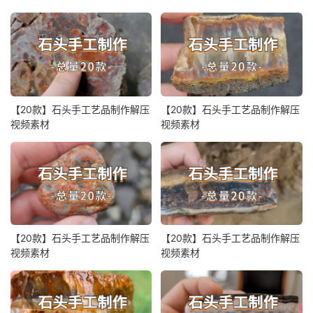
【20款】石头手工艺品制作解压
【20款】石头手工艺品制作解压
视频素材
视频素材
【20款】石头手工艺品制作解压
【20款】石头手工艺品制作解压
视频素材
视频素材