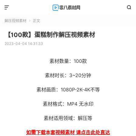


解压视频素材
正文

【100款】蛋糕制作解压视频素材
2023-04-04 14:31:33
素材数量：100款
素材时长：3~20分钟
素材画质：1080P-2K-4K不等
素材格式：MP4 无水印
素材适用领域：解压等
如需下载本套视频素材 请点击此处直达