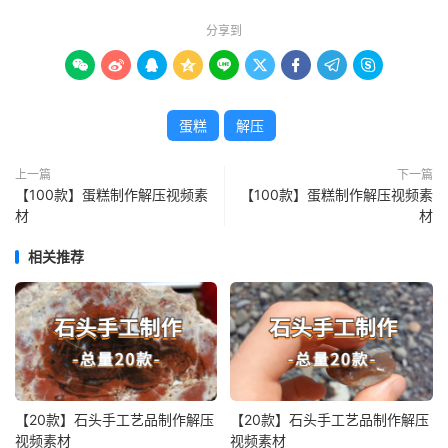
分享到









蛋糕
解压
上一篇
下一篇
【100款】蛋糕制作解压视频素
【100款】蛋糕制作解压视频素
材
材
相关推荐
【20款】石头手工艺品制作解压
【20款】石头手工艺品制作解压
视频素材
视频素材