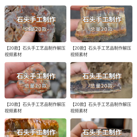
【20款】石头手工艺品制作解压
【20款】石头手工艺品制作解压
视频素材
视频素材
【20款】石头手工艺品制作解压
【20款】石头手工艺品制作解压
视频素材
视频素材