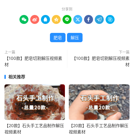
分享到









肥皂
解压
上一篇
下一篇
【100款】肥皂切割解压视频素
【100款】肥皂切割解压视频素
材
材
相关推荐
【20款】石头手工艺品制作解压
【20款】石头手工艺品制作解压
视频素材
视频素材