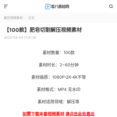


解压视频素材
正文

【100款】肥皂切割解压视频素材
2023-04-04 11:41:20
素材数量：100款
素材时长：2~60分钟
素材画质：1080P-2K-4K不等
素材格式：MP4 无水印
素材适用领域：解压等
如需下载本套视频素材 请点击此处直达