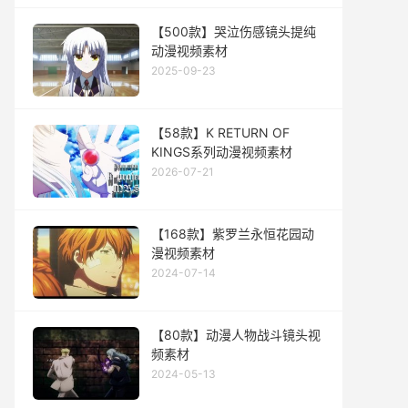
【500款】哭泣伤感镜头提纯
动漫视频素材
2025-09-23
【58款】K RETURN OF
KINGS系列动漫视频素材
2026-07-21
【168款】紫罗兰永恒花园动
漫视频素材
2024-07-14
【80款】动漫人物战斗镜头视
频素材
2024-05-13