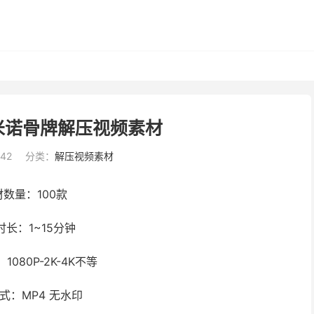
米诺骨牌解压视频素材
:42
分类：
解压视频素材
数量：100款
时长：1~15分钟
080P-2K-4K不等
式：MP4 无水印