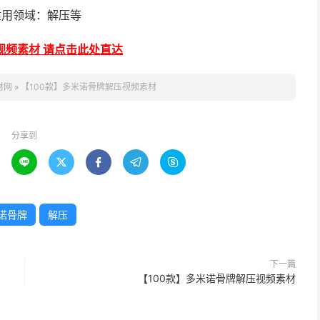
适用领域：解压等
视频素材 请点击此处直达
材网
»
【100款】多米诺骨牌解压视频素材
分享到





诺骨牌
解压
下一篇
【100款】多米诺骨牌解压视频素材