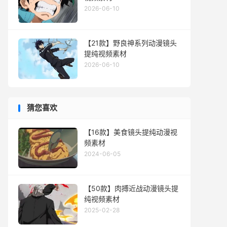
2026-06-10
【21款】野良神系列动漫镜头
提纯视频素材
2026-06-10
猜您喜欢
【16款】美食镜头提纯动漫视
频素材
2024-06-05
【50款】肉搏近战动漫镜头提
纯视频素材
2025-02-28