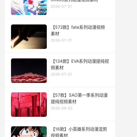
2026-07-21
【572款】fate系列动漫视频
素材
2026-07-21
【134款】EVA系列动漫提纯视
频素材
2026-07-21
【57款】SAO第一季系列动漫
提纯视频素材
2026-06-23
【16款】小英雄系列动漫混剪
视频素材