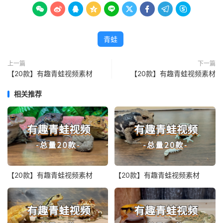









青蛙
上一篇
下一篇
【20款】有趣青蛙视频素材
【20款】有趣青蛙视频素材
相关推荐
【20款】有趣青蛙视频素材
【20款】有趣青蛙视频素材