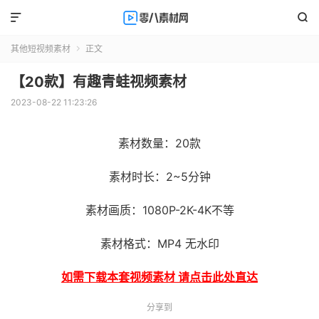


其他短视频素材
正文

【20款】有趣青蛙视频素材
2023-08-22 11:23:26
素材数量：20款
素材时长：2~5分钟
素材画质：1080P-2K-4K不等
素材格式：MP4 无水印
如需下载本套视频素材 请点击此处直达
分享到