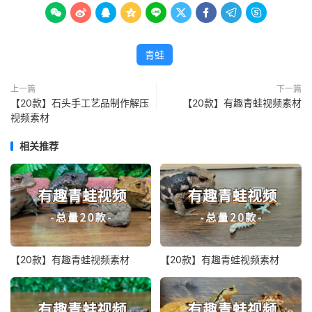









青蛙
上一篇
下一篇
【20款】石头手工艺品制作解压
【20款】有趣青蛙视频素材
视频素材
相关推荐
【20款】有趣青蛙视频素材
【20款】有趣青蛙视频素材