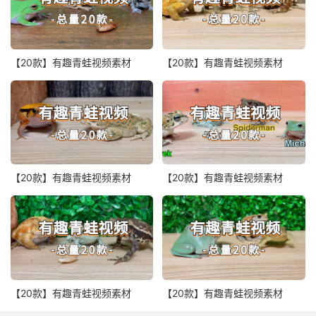
【20款】有趣青蛙视频素材
【20款】有趣青蛙视频素材
【20款】有趣青蛙视频素材
【20款】有趣青蛙视频素材
【20款】有趣青蛙视频素材
【20款】有趣青蛙视频素材