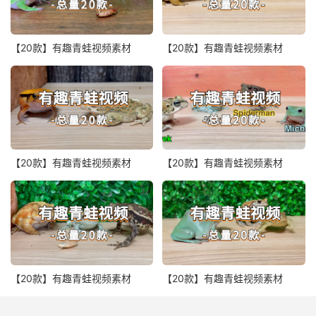
【20款】有趣青蛙视频素材
【20款】有趣青蛙视频素材
【20款】有趣青蛙视频素材
【20款】有趣青蛙视频素材
【20款】有趣青蛙视频素材
【20款】有趣青蛙视频素材