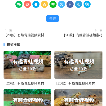









青蛙
上一篇
下一篇
【20款】有趣青蛙视频素材
【20款】有趣青蛙视频素材
相关推荐
【20款】有趣青蛙视频素材
【20款】有趣青蛙视频素材