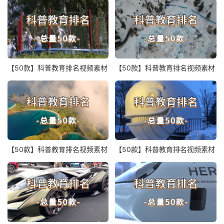
【50款】科普教育排名视频素材
【50款】科普教育排名视频素材
【50款】科普教育排名视频素材
【50款】科普教育排名视频素材