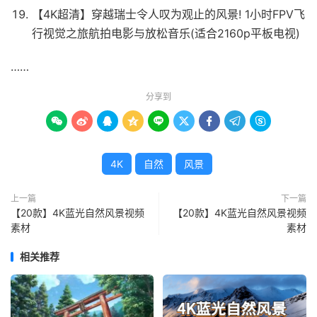
【4K超清】穿越瑞士令人叹为观止的风景! 1小时FPV飞
行视觉之旅航拍电影与放松音乐(适合2160p平板电视)
……
分享到









4K
自然
风景
上一篇
下一篇
【20款】4K蓝光自然风景视频
【20款】4K蓝光自然风景视频
素材
素材
相关推荐