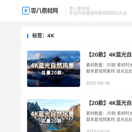
零八素材网
专业的动漫视频素材库网站大全
标签：4K
【20款】4K蓝光
素材数量：20款 素材时长
载本套视频素材 请点击此
探索挪威令人惊叹的u罗弗敦
2023-04-18
【20款】4K蓝光
素材数量：20款 素材时长
载本套视频素材 请点击此
清】u佛罗伦萨》意大利”
2023-04-18