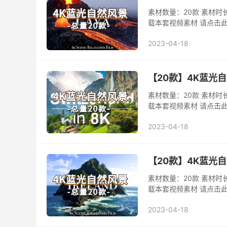
素材数量：20款 素材时长
载本套视频素材 请点击此
级高清无人机和蒂米西塞放
2023-04-18
【20款】4K蓝光
素材数量：20款 素材时长
载本套视频素材 请点击此
自然-4K无人机镜头与放松
2023-04-18
【20款】4K蓝光
素材数量：20款 素材时长
载本套视频素材 请点击此
利亚–绝美风景休闲放松影片 
2023-04-18